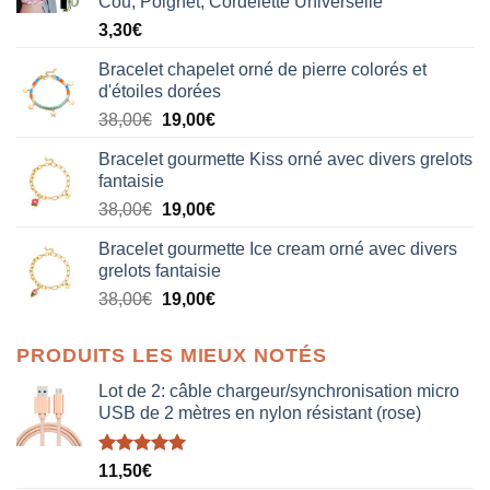
Cou, Poignet, Cordelette Universelle
3,30
€
Bracelet chapelet orné de pierre colorés et
d'étoiles dorées
Le
Le
38,00
€
19,00
€
prix
prix
Bracelet gourmette Kiss orné avec divers grelots
initial
actuel
fantaisie
était :
est :
Le
Le
38,00
€
19,00
€
38,00€.
19,00€.
prix
prix
Bracelet gourmette Ice cream orné avec divers
initial
actuel
grelots fantaisie
était :
est :
Le
Le
38,00
€
19,00
€
38,00€.
19,00€.
prix
prix
initial
actuel
PRODUITS LES MIEUX NOTÉS
était :
est :
38,00€.
19,00€.
Lot de 2: câble chargeur/synchronisation micro
USB de 2 mètres en nylon résistant (rose)
Note
5.00
11,50
€
sur 5