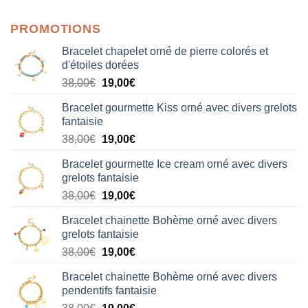
sur 5
PROMOTIONS
Bracelet chapelet orné de pierre colorés et
d'étoiles dorées
Le
Le
38,00
€
19,00
€
prix
prix
Bracelet gourmette Kiss orné avec divers grelots
initial
actuel
fantaisie
était :
est :
Le
Le
38,00
€
19,00
€
38,00€.
19,00€.
prix
prix
Bracelet gourmette Ice cream orné avec divers
initial
actuel
grelots fantaisie
était :
est :
Le
Le
38,00
€
19,00
€
38,00€.
19,00€.
prix
prix
Bracelet chainette Bohème orné avec divers
initial
actuel
grelots fantaisie
était :
est :
Le
Le
38,00
€
19,00
€
38,00€.
19,00€.
prix
prix
Bracelet chainette Bohème orné avec divers
initial
actuel
pendentifs fantaisie
était :
est :
Le
Le