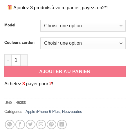
Ajoutez 3 produits à votre panier, payez- en2*!
Model
Couleurs cordon
quantité de coque cordon tour de cou/bandouliere pour Apple 
AJOUTER AU PANIER
A
chetez
3
payer pour
2
!
UGS :
46300
Catégories :
Apple iPhone 6 Plus
,
Nouveautes