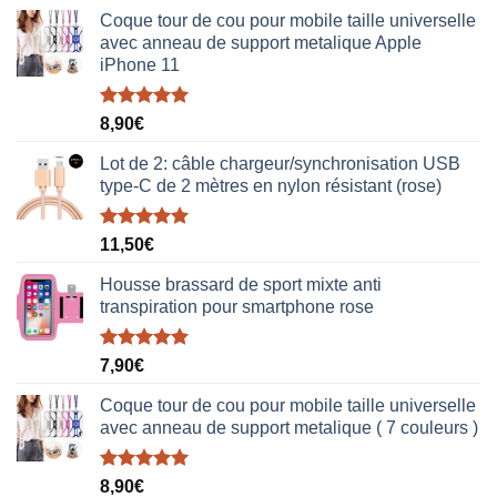
Coque tour de cou pour mobile taille universelle
avec anneau de support metalique Apple
iPhone 11
Note
5.00
8,90
€
sur 5
Lot de 2: câble chargeur/synchronisation USB
type-C de 2 mètres en nylon résistant (rose)
Note
5.00
11,50
€
sur 5
Housse brassard de sport mixte anti
transpiration pour smartphone rose
Note
5.00
7,90
€
sur 5
Coque tour de cou pour mobile taille universelle
avec anneau de support metalique ( 7 couleurs )
Note
5.00
8,90
€