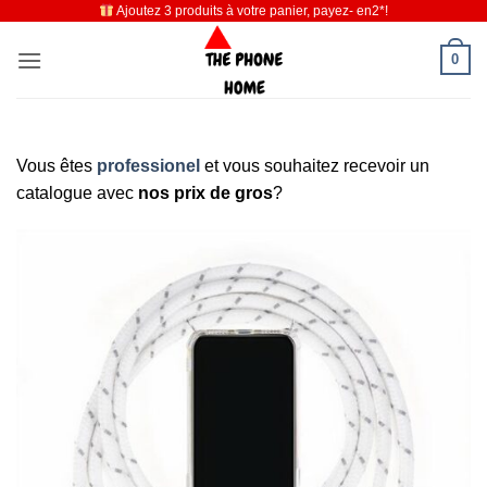
Ajoutez 3 produits à votre panier, payez- en2*!
Passer
au
0
contenu
Vous êtes
professionel
et vous souhaitez recevoir un
catalogue avec
nos prix de gros
?