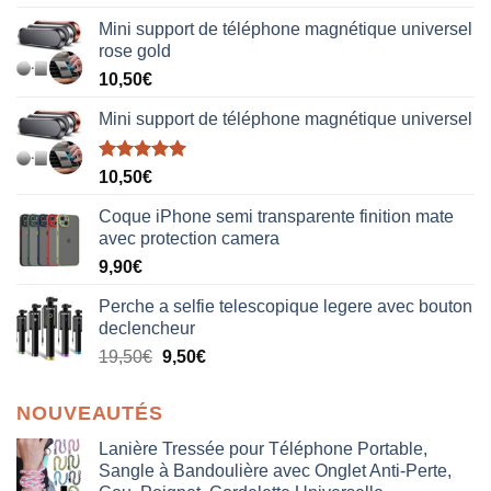
sur 5
Mini support de téléphone magnétique universel
rose gold
10,50
€
Mini support de téléphone magnétique universel
Note
5.00
10,50
€
sur 5
Coque iPhone semi transparente finition mate
avec protection camera
9,90
€
Perche a selfie telescopique legere avec bouton
declencheur
19,50
€
9,50
€
NOUVEAUTÉS
Lanière Tressée pour Téléphone Portable,
Sangle à Bandoulière avec Onglet Anti-Perte,