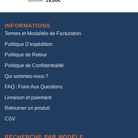
38,00
€
19,00
€
38,00€.
19,00€.
prix
prix
initial
actuel
était :
est :
INFORMATIONS
38,00€.
19,00€.
Termes et Modalités de Facturation
Politique D'expédition
Politique de Retour
Politique de Confidentialité
Qui sommes-nous ?
FAQ : Foire Aux Questions
Livraison et paiement
Retourner un produit
CGV
RECHERCHE PAR MODÈLE