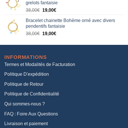
grelots fantaisie
était :
est :
Le
Le
38,00
€
19,00
€
38,00€.
19,00€.
prix
prix
Bracelet chainette Bohème orné avec divers
initial
actuel
pendentifs fantaisie
était :
est :
Le
Le
38,00
€
19,00
€
38,00€.
19,00€.
prix
prix
initial
actuel
était :
est :
INFORMATIONS
38,00€.
19,00€.
Termes et Modalités de Facturation
Politique D'expédition
Politique de Retour
Politique de Confidentialité
Qui sommes-nous ?
FAQ : Foire Aux Questions
Livraison et paiement