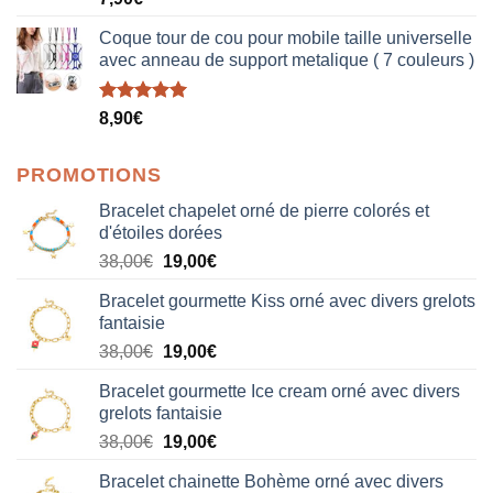
sur 5
Coque tour de cou pour mobile taille universelle
avec anneau de support metalique ( 7 couleurs )
Note
5.00
8,90
€
sur 5
PROMOTIONS
Bracelet chapelet orné de pierre colorés et
d'étoiles dorées
Le
Le
38,00
€
19,00
€
prix
prix
Bracelet gourmette Kiss orné avec divers grelots
initial
actuel
fantaisie
était :
est :
Le
Le
38,00
€
19,00
€
38,00€.
19,00€.
prix
prix
Bracelet gourmette Ice cream orné avec divers
initial
actuel
grelots fantaisie
était :
est :
Le
Le
38,00
€
19,00
€
38,00€.
19,00€.
prix
prix
Bracelet chainette Bohème orné avec divers
initial
actuel