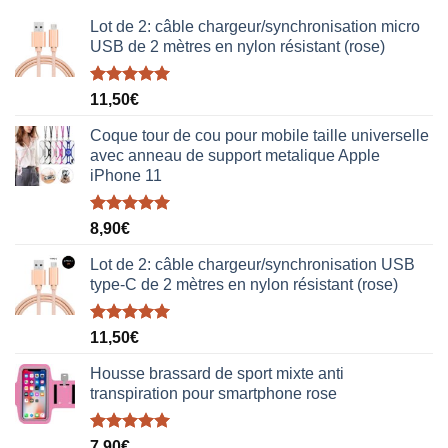
était :
est :
38,00€.
19,00€.
Lot de 2: câble chargeur/synchronisation micro
USB de 2 mètres en nylon résistant (rose)
Note
5.00
11,50
€
sur 5
Coque tour de cou pour mobile taille universelle
avec anneau de support metalique Apple
iPhone 11
Note
5.00
8,90
€
sur 5
Lot de 2: câble chargeur/synchronisation USB
type-C de 2 mètres en nylon résistant (rose)
Note
5.00
11,50
€
sur 5
Housse brassard de sport mixte anti
transpiration pour smartphone rose
Note
5.00
7,90
€