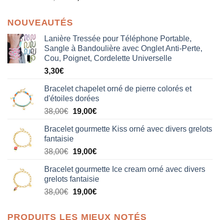
NOUVEAUTÉS
Lanière Tressée pour Téléphone Portable,
Sangle à Bandoulière avec Onglet Anti-Perte,
Cou, Poignet, Cordelette Universelle
3,30
€
Bracelet chapelet orné de pierre colorés et
d'étoiles dorées
Le
Le
38,00
€
19,00
€
prix
prix
Bracelet gourmette Kiss orné avec divers grelots
initial
actuel
fantaisie
était :
est :
Le
Le
38,00
€
19,00
€
38,00€.
19,00€.
prix
prix
Bracelet gourmette Ice cream orné avec divers
initial
actuel
grelots fantaisie
était :
est :
Le
Le
38,00
€
19,00
€
38,00€.
19,00€.
prix
prix
initial
actuel
PRODUITS LES MIEUX NOTÉS