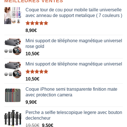
MEILLEURES VENTES
Coque tour de cou pour mobile taille universelle
avec anneau de support metalique ( 7 couleurs )
Note
5.00
8,90
€
sur 5
Mini support de téléphone magnétique universel
rose gold
10,50
€
Mini support de téléphone magnétique universel
Note
5.00
10,50
€
sur 5
Coque iPhone semi transparente finition mate
avec protection camera
9,90
€
Perche a selfie telescopique legere avec bouton
declencheur
19,50
€
9,50
€