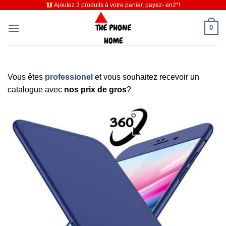
Ajoutez 3 produits à votre panier, payez- en2*!
Passer
au
0
contenu
Vous êtes
professionel
et vous souhaitez recevoir un
catalogue avec
nos prix de gros
?