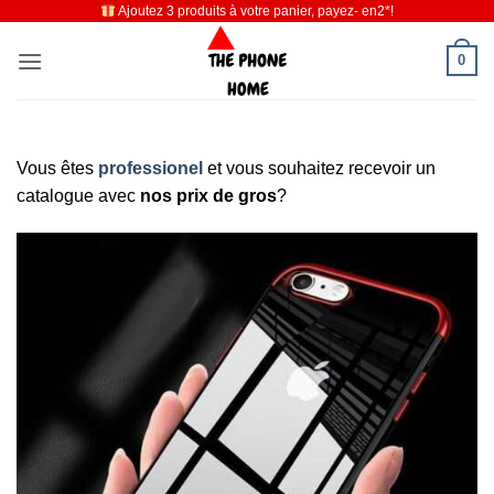
Ajoutez 3 produits à votre panier, payez- en2*!
Passer
au
0
contenu
Vous êtes
professionel
et vous souhaitez recevoir un
catalogue avec
nos prix de gros
?