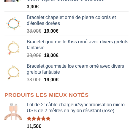
3,30
€
Bracelet chapelet orné de pierre colorés et
d'étoiles dorées
Le
Le
38,00
€
19,00
€
prix
prix
Bracelet gourmette Kiss orné avec divers grelots
initial
actuel
fantaisie
était :
est :
Le
Le
38,00
€
19,00
€
38,00€.
19,00€.
prix
prix
Bracelet gourmette Ice cream orné avec divers
initial
actuel
grelots fantaisie
était :
est :
Le
Le
38,00
€
19,00
€
38,00€.
19,00€.
prix
prix
initial
actuel
PRODUITS LES MIEUX NOTÉS
était :
est :
38,00€.
19,00€.
Lot de 2: câble chargeur/synchronisation micro
USB de 2 mètres en nylon résistant (rose)
Note
5.00
11,50
€
sur 5