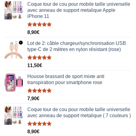
Coque tour de cou pour mobile taille universelle
avec anneau de support metalique Apple
iPhone 11
Note
5.00
8,90
€
sur 5
Lot de 2: câble chargeur/synchronisation USB
type-C de 2 mètres en nylon résistant (rose)
Note
5.00
11,50
€
sur 5
Housse brassard de sport mixte anti
transpiration pour smartphone rose
Note
5.00
7,90
€
sur 5
Coque tour de cou pour mobile taille universelle
avec anneau de support metalique ( 7 couleurs )
Note
5.00
8,90
€
sur 5