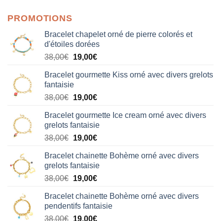
PROMOTIONS
Bracelet chapelet orné de pierre colorés et
d'étoiles dorées
Le
Le
38,00
€
19,00
€
prix
prix
Bracelet gourmette Kiss orné avec divers grelots
initial
actuel
fantaisie
était :
est :
Le
Le
38,00
€
19,00
€
38,00€.
19,00€.
prix
prix
Bracelet gourmette Ice cream orné avec divers
initial
actuel
grelots fantaisie
était :
est :
Le
Le
38,00
€
19,00
€
38,00€.
19,00€.
prix
prix
Bracelet chainette Bohème orné avec divers
initial
actuel
grelots fantaisie
était :
est :
Le
Le
38,00
€
19,00
€
38,00€.
19,00€.
prix
prix
Bracelet chainette Bohème orné avec divers
initial
actuel
pendentifs fantaisie
était :
est :
Le
Le
38,00
€
19,00
€
38,00€.
19,00€.