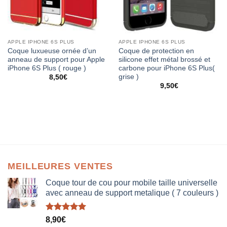
APPLE IPHONE 6S PLUS
APPLE IPHONE 6S PLUS
Coque luxueuse ornée d’un
Coque de protection en
anneau de support pour Apple
silicone effet métal brossé et
iPhone 6S Plus ( rouge )
carbone pour iPhone 6S Plus(
grise )
8,50
€
9,50
€
MEILLEURES VENTES
Coque tour de cou pour mobile taille universelle
avec anneau de support metalique ( 7 couleurs )
Note
5.00
8,90
€
sur 5