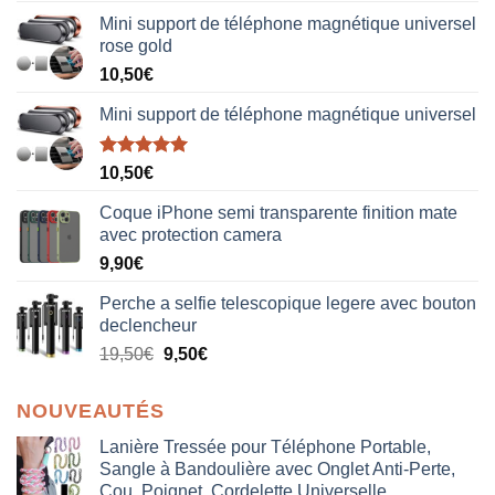
Mini support de téléphone magnétique universel
rose gold
10,50
€
Mini support de téléphone magnétique universel
Note
5.00
10,50
€
sur 5
Coque iPhone semi transparente finition mate
avec protection camera
9,90
€
Perche a selfie telescopique legere avec bouton
declencheur
19,50
€
9,50
€
NOUVEAUTÉS
Lanière Tressée pour Téléphone Portable,
Sangle à Bandoulière avec Onglet Anti-Perte,
Cou, Poignet, Cordelette Universelle