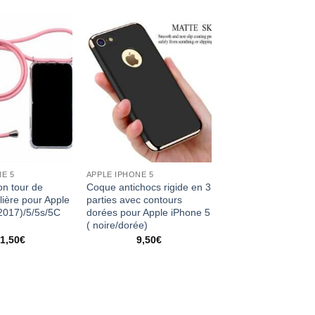
NE 5
APPLE IPHONE 5
n tour de
Coque antichocs rigide en 3
ière pour Apple
parties avec contours
2017)/5/5s/5C
dorées pour Apple iPhone 5
( noire/dorée)
1,50
€
9,50
€