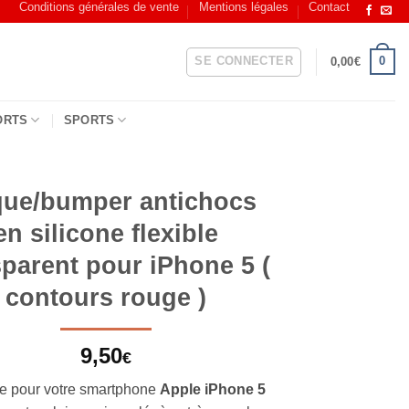
Conditions générales de vente
Mentions légales
Contact
SE CONNECTER
0
0,00
€
ORTS
SPORTS
ue/bumper antichocs
en silicone flexible
sparent pour iPhone 5 (
contours rouge )
9,50
€
e pour votre smartphone
Apple iPhone 5