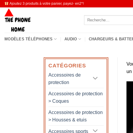
Passer
Ajoutez 3 produits à votre panier, payez- en2*!
au
Recherche
contenu
pour :
MODÈLES TÉLÉPHONES
AUDIO
CHARGEURS & BATTE
Vo
CATÉGORIES
un
Accessoires de
protection
Accessoires de protection
> Coques
Accessoires de protection
> Housses & etuis
Accessoires sports