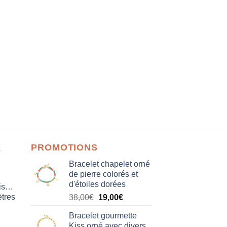
X
PROMOTIONS
Bracelet chapelet orné
de pierre colorés et
d'étoiles dorées
isation
tres
Le
Le
38,00
€
19,00
€
prix
prix
Bracelet gourmette
initial
actuel
Kiss orné avec divers