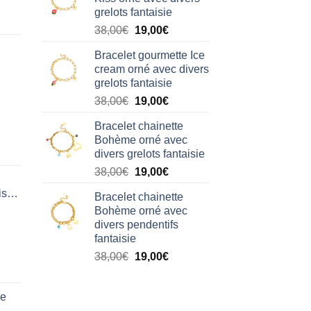
était :
est :
grelots fantaisie
38,00€.
19,00€.
Le
Le
38,00
€
19,00
€
prix
prix
Bracelet gourmette Ice
initial
actuel
cream orné avec divers
était :
est :
grelots fantaisie
38,00€.
19,00€.
Le
Le
38,00
€
19,00
€
prix
prix
Bracelet chainette
initial
actuel
Bohème orné avec
était :
est :
divers grelots fantaisie
38,00€.
19,00€.
Le
Le
38,00
€
19,00
€
prix
prix
isation
Bracelet chainette
initial
actuel
Bohème orné avec
était :
est :
divers pendentifs
38,00€.
19,00€.
fantaisie
Le
Le
38,00
€
19,00
€
prix
prix
initial
actuel
de
était :
est :