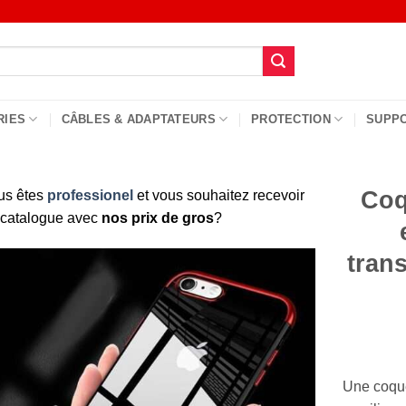
RIES
CÂBLES & ADAPTATEURS
PROTECTION
SUPP
Coq
us êtes
professionel
et vous souhaitez recevoir
 catalogue avec
nos prix de gros
?
tran
Une coqu