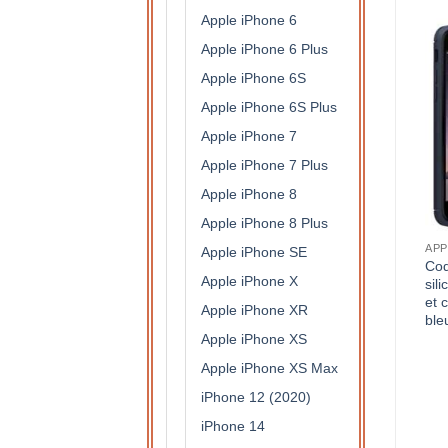
Apple iPhone 6
Apple iPhone 6 Plus
Apple iPhone 6S
Apple iPhone 6S Plus
Apple iPhone 7
Apple iPhone 7 Plus
Apple iPhone 8
Apple iPhone 8 Plus
APPLE IPHONE 5
APPLE IPHONE 5
APP
Apple iPhone SE
Coque antichocs rigide en 3
Coque/bumper antichocs
Coq
Apple iPhone X
parties avec contours
en silicone flexible
sil
dorées pour Apple iPhone 5
transparent pour iPhone 5 (
et 
Apple iPhone XR
( rose/dorée)
contours argent )
ble
Apple iPhone XS
9,50
€
9,50
€
Apple iPhone XS Max
iPhone 12 (2020)
iPhone 14