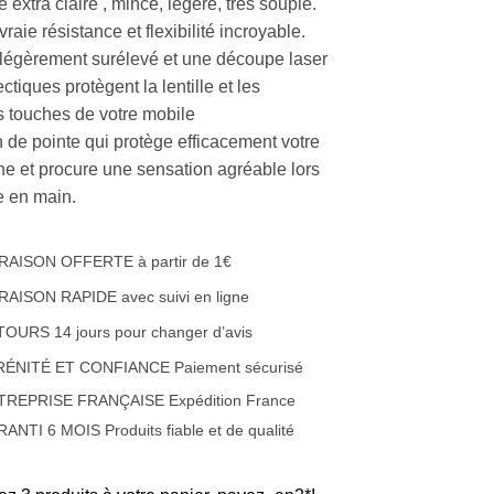
e extra claire , mince, légère, très souple.
raie résistance et flexibilité incroyable.
légèrement surélevé et une découpe laser
tiques protègent la lentille et les
es touches de votre mobile
 de pointe qui protège efficacement votre
e et procure une sensation agréable lors
e en main.
RAISON OFFERTE à partir de 1€
RAISON RAPIDE avec suivi en ligne
OURS 14 jours pour changer d’avis
RÉNITÉ ET CONFIANCE Paiement sécurisé
TREPRISE FRANÇAISE Expédition France
ANTI 6 MOIS Produits fiable et de qualité