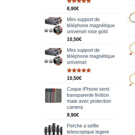
Note
5.00
8,90
€
sur 5
Mini support de
téléphone magnétique
universel rose gold
10,50
€
Mini support de
téléphone magnétique
universel
Note
5.00
10,50
€
sur 5
Coque iPhone semi
transparente finition
mate avec protection
camera
9,90
€
Perche a selfie
telescopique legere