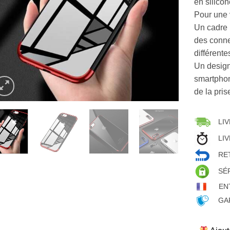
en silicon
Pour une v
Un cadre 
des connec
différent
Un design
smartphon
de la pris
LIV
LIV
RET
SÉ
EN
GAR