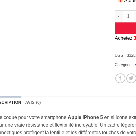
Ajout
quantité d
A
chetez
UGS :
3325
Catégorie :
SCRIPTION
AVIS (0)
e coque pour votre smartphone
Apple iPhone 5
en silicone extr
r une vraie résistance et flexibilité incroyable. Un cadre légè
nectiques protègent la lentille et les différentes touches de vot