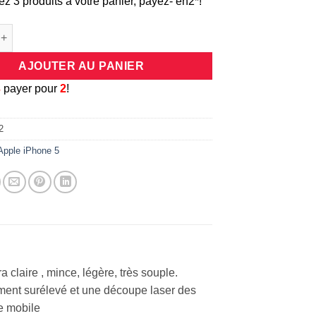
ez 3 produits à votre panier, payez- en2*!
e Coque/bumper antichocs en silicone flexible transparent pour i
AJOUTER AU PANIER
3
payer pour
2
!
2
Apple iPhone 5
a claire , mince, légère, très souple.
rement surélevé et une découpe laser des
re mobile