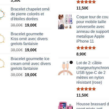
3,30
€
Note
5.00
11,50
€
Bracelet chapelet orné
sur 5
de pierre colorés et
Coque tour de cou
d'étoiles dorées
pour mobile taille
Le
Le
38,00
€
19,00
€
universelle avec
prix
prix
anneau de support
Bracelet gourmette
initial
actuel
metalique Apple
Kiss orné avec divers
était :
est :
iPhone 11
grelots fantaisie
38,00€.
19,00€.
Le
Le
38,00
€
19,00
€
Note
5.00
8,90
€
prix
prix
sur 5
Bracelet gourmette Ice
initial
actuel
Lot de 2: câble
cream orné avec divers
était :
est :
chargeur/synchron
grelots fantaisie
38,00€.
19,00€.
USB type-C de 2
Le
Le
38,00
€
19,00
€
mètres en nylon
prix
prix
résistant (rose)
initial
actuel
était :
est :
Note
5.00
38,00€.
19,00€.
11,50
€
sur 5
Housse brassard 
sport mixte anti