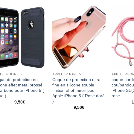
LE IPHONE 5
APPLE IPHONE 5
APPLE IPHO
ue de protection en
Coque de protection ultra
coque cordo
icone effet métal brossé
fine en silicone souple
cou/bandoul
carbone pour iPhone 5 (
finition effet miroir pour
iPhone SE(
ue )
Apple iPhone 5 ( Rose doré
rose
)
9,50
€
1
9,50
€