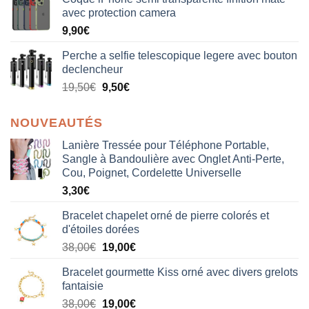
avec protection camera
9,90
€
Perche a selfie telescopique legere avec bouton
declencheur
19,50
€
9,50
€
NOUVEAUTÉS
Lanière Tressée pour Téléphone Portable,
Sangle à Bandoulière avec Onglet Anti-Perte,
Cou, Poignet, Cordelette Universelle
3,30
€
Bracelet chapelet orné de pierre colorés et
d'étoiles dorées
Le
Le
38,00
€
19,00
€
prix
prix
Bracelet gourmette Kiss orné avec divers grelots
initial
actuel
fantaisie
était :
est :
Le
Le
38,00
€
19,00
€
38,00€.
19,00€.