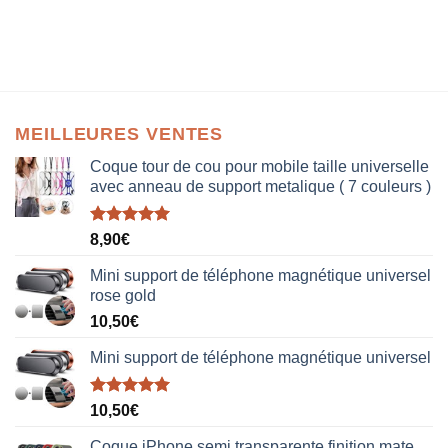
MEILLEURES VENTES
Coque tour de cou pour mobile taille universelle
avec anneau de support metalique ( 7 couleurs )
Note
5.00
8,90
€
sur 5
Mini support de téléphone magnétique universel
rose gold
10,50
€
Mini support de téléphone magnétique universel
Note
5.00
10,50
€
sur 5
Coque iPhone semi transparente finition mate