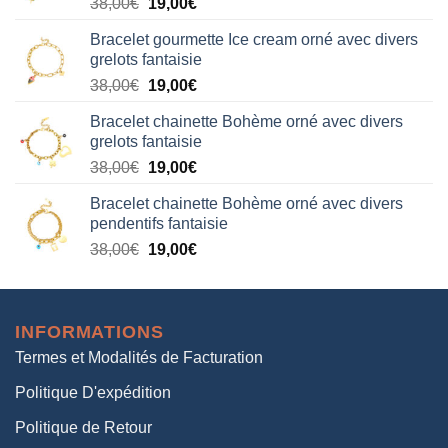
Le
Le
38,00
€
19,00
€
38,00€.
19,00€.
prix
prix
Bracelet gourmette Ice cream orné avec divers
initial
actuel
grelots fantaisie
était :
est :
Le
Le
38,00
€
19,00
€
38,00€.
19,00€.
prix
prix
Bracelet chainette Bohème orné avec divers
initial
actuel
grelots fantaisie
était :
est :
Le
Le
38,00
€
19,00
€
38,00€.
19,00€.
prix
prix
Bracelet chainette Bohème orné avec divers
initial
actuel
pendentifs fantaisie
était :
est :
Le
Le
38,00
€
19,00
€
38,00€.
19,00€.
prix
prix
initial
actuel
était :
est :
INFORMATIONS
38,00€.
19,00€.
Termes et Modalités de Facturation
Politique D'expédition
Politique de Retour