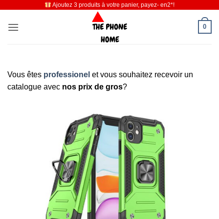
Ajoutez 3 produits à votre panier, payez- en2*!
Passer
au
0
contenu
Vous êtes
professionel
et vous souhaitez recevoir un
catalogue avec
nos prix de gros
?