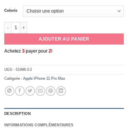
Coloris
quantité de Coque armure haute protection avec anneau de sout
AJOUTER AU PANIER
A
chetez
3
payer pour
2
!
UGS :
51998-3-2
Catégorie :
Apple iPhone 11 Pro Max
DESCRIPTION
INFORMATIONS COMPLÉMENTAIRES