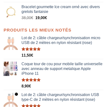
prix
prix
Bracelet gourmette Ice cream orné avec divers
initial
actuel
grelots fantaisie
était :
est :
Le
Le
38,00
€
19,00
€
38,00€.
19,00€.
prix
prix
initial
actuel
PRODUITS LES MIEUX NOTÉS
était :
est :
38,00€.
19,00€.
Lot de 2: câble chargeur/synchronisation micro
USB de 2 mètres en nylon résistant (rose)
Note
5.00
11,50
€
sur 5
Coque tour de cou pour mobile taille universelle
avec anneau de support metalique Apple
iPhone 11
Note
5.00
8,90
€
sur 5
Lot de 2: câble chargeur/synchronisation USB
type-C de 2 mètres en nylon résistant (rose)