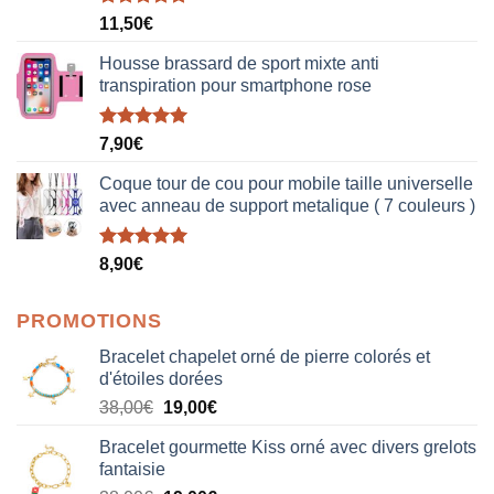
Note
5.00
11,50
€
sur 5
Housse brassard de sport mixte anti
transpiration pour smartphone rose
Note
5.00
7,90
€
sur 5
Coque tour de cou pour mobile taille universelle
avec anneau de support metalique ( 7 couleurs )
Note
5.00
8,90
€
sur 5
PROMOTIONS
Bracelet chapelet orné de pierre colorés et
d'étoiles dorées
Le
Le
38,00
€
19,00
€
prix
prix
Bracelet gourmette Kiss orné avec divers grelots
initial
actuel
fantaisie
était :
est :