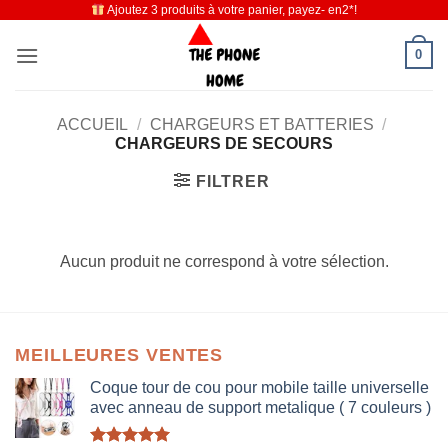
Ajoutez 3 produits à votre panier, payez- en2*!
Passer
au
0
contenu
ACCUEIL
/
CHARGEURS ET BATTERIES
/
CHARGEURS DE SECOURS
FILTRER
Aucun produit ne correspond à votre sélection.
MEILLEURES VENTES
Coque tour de cou pour mobile taille universelle
avec anneau de support metalique ( 7 couleurs )