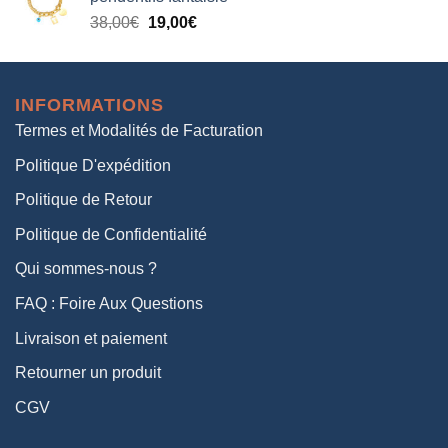
était :
est :
Le
Le
38,00
€
19,00
€
38,00€.
19,00€.
prix
prix
initial
actuel
était :
est :
INFORMATIONS
38,00€.
19,00€.
Termes et Modalités de Facturation
Politique D'expédition
Politique de Retour
Politique de Confidentialité
Qui sommes-nous ?
FAQ : Foire Aux Questions
Livraison et paiement
Retourner un produit
CGV