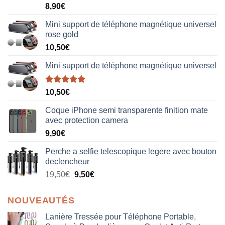
Note
5.00
8,90
€
sur 5
Mini support de téléphone magnétique universel
rose gold
10,50
€
Mini support de téléphone magnétique universel
Note
5.00
10,50
€
sur 5
Coque iPhone semi transparente finition mate
avec protection camera
9,90
€
Perche a selfie telescopique legere avec bouton
declencheur
19,50
€
9,50
€
NOUVEAUTÉS
Lanière Tressée pour Téléphone Portable,