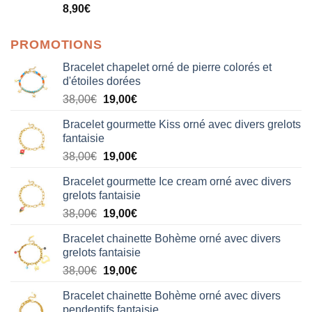
Note
5.00
8,90
€
sur 5
PROMOTIONS
Bracelet chapelet orné de pierre colorés et
d'étoiles dorées
Le
Le
38,00
€
19,00
€
prix
prix
Bracelet gourmette Kiss orné avec divers grelots
initial
actuel
fantaisie
était :
est :
Le
Le
38,00
€
19,00
€
38,00€.
19,00€.
prix
prix
Bracelet gourmette Ice cream orné avec divers
initial
actuel
grelots fantaisie
était :
est :
Le
Le
38,00
€
19,00
€
38,00€.
19,00€.
prix
prix
Bracelet chainette Bohème orné avec divers
initial
actuel
grelots fantaisie
était :
est :
Le
Le
38,00
€
19,00
€
38,00€.
19,00€.
prix
prix
Bracelet chainette Bohème orné avec divers
initial
actuel
pendentifs fantaisie