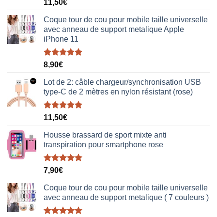
Note
5.00
11,50
€
sur 5
Coque tour de cou pour mobile taille universelle
avec anneau de support metalique Apple
iPhone 11
Note
5.00
8,90
€
sur 5
Lot de 2: câble chargeur/synchronisation USB
type-C de 2 mètres en nylon résistant (rose)
Note
5.00
11,50
€
sur 5
Housse brassard de sport mixte anti
transpiration pour smartphone rose
Note
5.00
7,90
€
sur 5
Coque tour de cou pour mobile taille universelle
avec anneau de support metalique ( 7 couleurs )