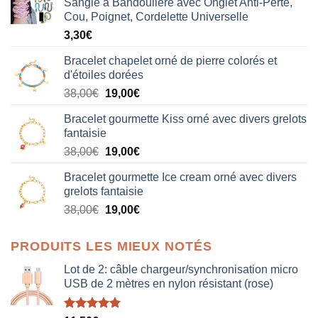
Sangle à Bandoulière avec Onglet Anti-Perte,
Cou, Poignet, Cordelette Universelle
3,30
€
Bracelet chapelet orné de pierre colorés et
d'étoiles dorées
Le
Le
38,00
€
19,00
€
prix
prix
Bracelet gourmette Kiss orné avec divers grelots
initial
actuel
fantaisie
était :
est :
Le
Le
38,00
€
19,00
€
38,00€.
19,00€.
prix
prix
Bracelet gourmette Ice cream orné avec divers
initial
actuel
grelots fantaisie
était :
est :
Le
Le
38,00
€
19,00
€
38,00€.
19,00€.
prix
prix
initial
actuel
PRODUITS LES MIEUX NOTÉS
était :
est :
38,00€.
19,00€.
Lot de 2: câble chargeur/synchronisation micro
USB de 2 mètres en nylon résistant (rose)