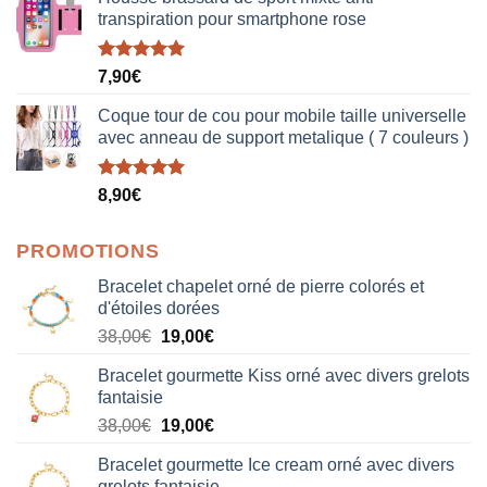
transpiration pour smartphone rose
Note
5.00
7,90
€
sur 5
Coque tour de cou pour mobile taille universelle
avec anneau de support metalique ( 7 couleurs )
Note
5.00
8,90
€
sur 5
PROMOTIONS
Bracelet chapelet orné de pierre colorés et
d'étoiles dorées
Le
Le
38,00
€
19,00
€
prix
prix
Bracelet gourmette Kiss orné avec divers grelots
initial
actuel
fantaisie
était :
est :
Le
Le
38,00
€
19,00
€
38,00€.
19,00€.
prix
prix
Bracelet gourmette Ice cream orné avec divers
initial
actuel
grelots fantaisie