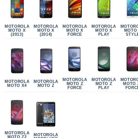
MOTOROLA
MOTOR
MOTOROLA
MOTOROLA
MOTOROLA
MOTO X
MOTO
MOTO X
MOTO X
MOTO X
(2013)
STYL
(2014)
FORCE
PLAY
MOTOR
MOTOROLA
MOTOROLA
MOTOROLA
MOTOROLA
MOTO 
MOTO Z
MOTO Z
MOTO X4
MOTO Z
FORC
FORCE
PLAY
MOTOROLA
MOTOROLA
MOTO Z2