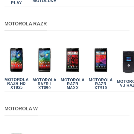
MOTOLUXE
PLAY
MOTOROLA RAZR
MOTOROLA
MOTOROLA
MOTOROLA
MOTOROLA
MOTOR
RAZR HD
RAZR I
RAZR
RAZR
V3 RA
XT925
XT890
MAXX
XT910
MOTOROLA W