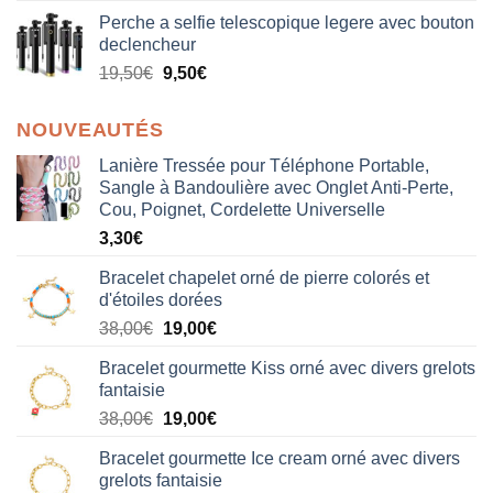
Perche a selfie telescopique legere avec bouton
declencheur
19,50
€
9,50
€
NOUVEAUTÉS
Lanière Tressée pour Téléphone Portable,
Sangle à Bandoulière avec Onglet Anti-Perte,
Cou, Poignet, Cordelette Universelle
3,30
€
Bracelet chapelet orné de pierre colorés et
d'étoiles dorées
Le
Le
38,00
€
19,00
€
prix
prix
Bracelet gourmette Kiss orné avec divers grelots
initial
actuel
fantaisie
était :
est :
Le
Le
38,00
€
19,00
€
38,00€.
19,00€.
prix
prix
Bracelet gourmette Ice cream orné avec divers
initial
actuel
grelots fantaisie
était :
est :