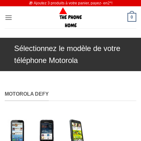
🎁 Ajoutez 3 produits à votre panier, payez- en2*!
Passer
au
0
contenu
Sélectionnez le modèle de votre
téléphone Motorola
MOTOROLA DEFY