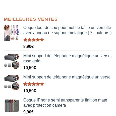
MEILLEURES VENTES
Coque tour de cou pour mobile taille universelle
avec anneau de support metalique ( 7 couleurs )
Note
5.00
8,90
€
sur 5
Mini support de téléphone magnétique universel
rose gold
10,50
€
Mini support de téléphone magnétique universel
Note
5.00
10,50
€
sur 5
Coque iPhone semi transparente finition mate
avec protection camera
9,90
€