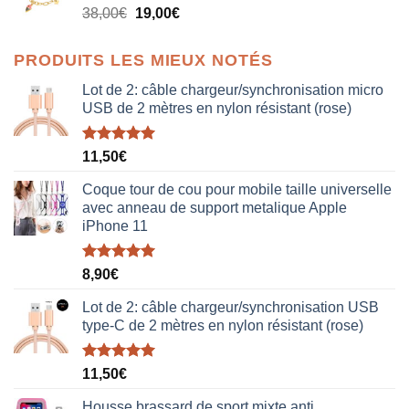
Le
Le
38,00
€
19,00
€
38,00€.
19,00€.
prix
prix
initial
actuel
PRODUITS LES MIEUX NOTÉS
était :
est :
38,00€.
19,00€.
Lot de 2: câble chargeur/synchronisation micro
USB de 2 mètres en nylon résistant (rose)
Note
5.00
11,50
€
sur 5
Coque tour de cou pour mobile taille universelle
avec anneau de support metalique Apple
iPhone 11
Note
5.00
8,90
€
sur 5
Lot de 2: câble chargeur/synchronisation USB
type-C de 2 mètres en nylon résistant (rose)
Note
5.00
11,50
€
sur 5
Housse brassard de sport mixte anti