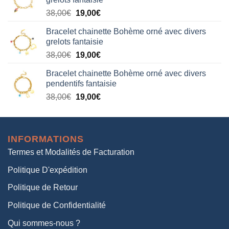
était :
est :
Le
Le
38,00
€
19,00
€
38,00€.
19,00€.
prix
prix
Bracelet chainette Bohème orné avec divers
initial
actuel
grelots fantaisie
était :
est :
Le
Le
38,00
€
19,00
€
38,00€.
19,00€.
prix
prix
Bracelet chainette Bohème orné avec divers
initial
actuel
pendentifs fantaisie
était :
est :
Le
Le
38,00
€
19,00
€
38,00€.
19,00€.
prix
prix
initial
actuel
était :
est :
INFORMATIONS
38,00€.
19,00€.
Termes et Modalités de Facturation
Politique D'expédition
Politique de Retour
Politique de Confidentialité
Qui sommes-nous ?