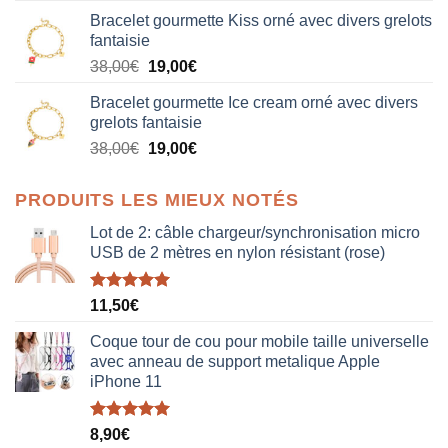
prix
prix
Bracelet gourmette Kiss orné avec divers grelots
initial
actuel
fantaisie
était :
est :
Le
Le
38,00
€
19,00
€
38,00€.
19,00€.
prix
prix
Bracelet gourmette Ice cream orné avec divers
initial
actuel
grelots fantaisie
était :
est :
Le
Le
38,00
€
19,00
€
38,00€.
19,00€.
prix
prix
initial
actuel
PRODUITS LES MIEUX NOTÉS
était :
est :
38,00€.
19,00€.
Lot de 2: câble chargeur/synchronisation micro
USB de 2 mètres en nylon résistant (rose)
Note
5.00
11,50
€
sur 5
Coque tour de cou pour mobile taille universelle
avec anneau de support metalique Apple
iPhone 11
Note
5.00
8,90
€
sur 5