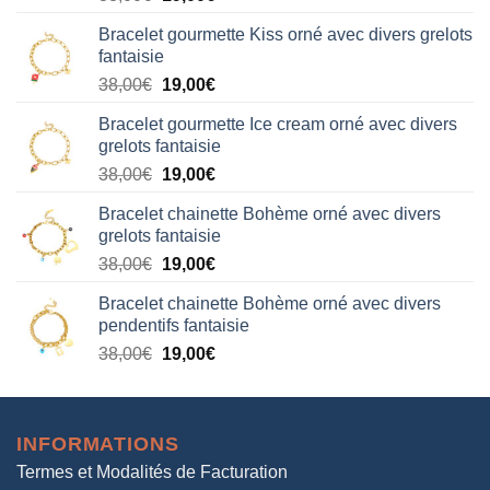
prix
prix
Bracelet gourmette Kiss orné avec divers grelots
initial
actuel
fantaisie
était :
est :
Le
Le
38,00
€
19,00
€
38,00€.
19,00€.
prix
prix
Bracelet gourmette Ice cream orné avec divers
initial
actuel
grelots fantaisie
était :
est :
Le
Le
38,00
€
19,00
€
38,00€.
19,00€.
prix
prix
Bracelet chainette Bohème orné avec divers
initial
actuel
grelots fantaisie
était :
est :
Le
Le
38,00
€
19,00
€
38,00€.
19,00€.
prix
prix
Bracelet chainette Bohème orné avec divers
initial
actuel
pendentifs fantaisie
était :
est :
Le
Le
38,00
€
19,00
€
38,00€.
19,00€.
prix
prix
initial
actuel
était :
est :
INFORMATIONS
38,00€.
19,00€.
Termes et Modalités de Facturation