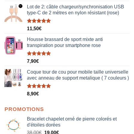
Lot de 2: câble chargeur/synchronisation USB
type-C de 2 mètres en nylon résistant (rose)
Note
5.00
11,50
€
sur 5
Housse brassard de sport mixte anti
transpiration pour smartphone rose
Note
5.00
7,90
€
sur 5
Coque tour de cou pour mobile taille universelle
avec anneau de support metalique ( 7 couleurs )
Note
5.00
8,90
€
sur 5
PROMOTIONS
Bracelet chapelet orné de pierre colorés et
d'étoiles dorées
Le
Le
38,00
€
19,00
€