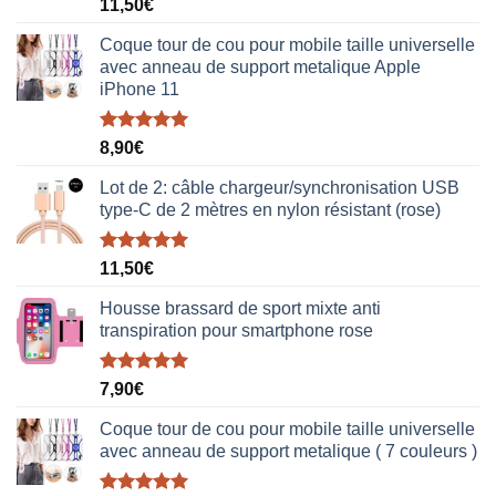
Note
5.00
11,50
€
sur 5
Coque tour de cou pour mobile taille universelle
avec anneau de support metalique Apple
iPhone 11
Note
5.00
8,90
€
sur 5
Lot de 2: câble chargeur/synchronisation USB
type-C de 2 mètres en nylon résistant (rose)
Note
5.00
11,50
€
sur 5
Housse brassard de sport mixte anti
transpiration pour smartphone rose
Note
5.00
7,90
€
sur 5
Coque tour de cou pour mobile taille universelle
avec anneau de support metalique ( 7 couleurs )