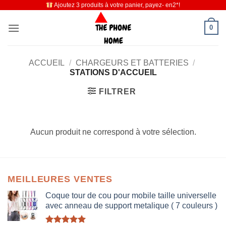
Ajoutez 3 produits à votre panier, payez- en2*!
Passer
au
0
contenu
ACCUEIL
/
CHARGEURS ET BATTERIES
/
STATIONS D'ACCUEIL
FILTRER
Aucun produit ne correspond à votre sélection.
MEILLEURES VENTES
Coque tour de cou pour mobile taille universelle
avec anneau de support metalique ( 7 couleurs )