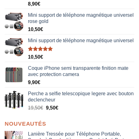
Note
5.00
8,90
€
sur 5
Mini support de téléphone magnétique universel
rose gold
10,50
€
Mini support de téléphone magnétique universel
Note
5.00
10,50
€
sur 5
Coque iPhone semi transparente finition mate
avec protection camera
9,90
€
Perche a selfie telescopique legere avec bouton
declencheur
19,50
€
9,50
€
NOUVEAUTÉS
Lanière Tressée pour Téléphone Portable,