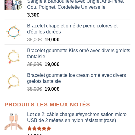
Sangle à Bandoulière avec Onglet Anti-Perte,
Cou, Poignet, Cordelette Universelle
3,30
€
Bracelet chapelet orné de pierre colorés et
d'étoiles dorées
Le
Le
38,00
€
19,00
€
prix
prix
Bracelet gourmette Kiss orné avec divers grelots
initial
actuel
fantaisie
était :
est :
Le
Le
38,00
€
19,00
€
38,00€.
19,00€.
prix
prix
Bracelet gourmette Ice cream orné avec divers
initial
actuel
grelots fantaisie
était :
est :
Le
Le
38,00
€
19,00
€
38,00€.
19,00€.
prix
prix
initial
actuel
PRODUITS LES MIEUX NOTÉS
était :
est :
38,00€.
19,00€.
Lot de 2: câble chargeur/synchronisation micro
USB de 2 mètres en nylon résistant (rose)