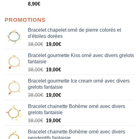
Note
5.00
8,90
€
sur 5
PROMOTIONS
Bracelet chapelet orné de pierre colorés et
d'étoiles dorées
Le
Le
38,00
€
19,00
€
prix
prix
Bracelet gourmette Kiss orné avec divers grelots
initial
actuel
fantaisie
était :
est :
Le
Le
38,00
€
19,00
€
38,00€.
19,00€.
prix
prix
Bracelet gourmette Ice cream orné avec divers
initial
actuel
grelots fantaisie
était :
est :
Le
Le
38,00
€
19,00
€
38,00€.
19,00€.
prix
prix
Bracelet chainette Bohème orné avec divers
initial
actuel
grelots fantaisie
était :
est :
Le
Le
38,00
€
19,00
€
38,00€.
19,00€.
prix
prix
Bracelet chainette Bohème orné avec divers
initial
actuel
pendentifs fantaisie