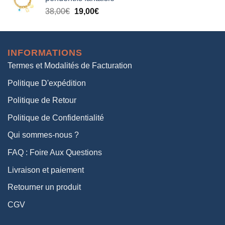
était :
est :
Le
Le
38,00
€
19,00
€
38,00€.
19,00€.
prix
prix
initial
actuel
était :
est :
INFORMATIONS
38,00€.
19,00€.
Termes et Modalités de Facturation
Politique D'expédition
Politique de Retour
Politique de Confidentialité
Qui sommes-nous ?
FAQ : Foire Aux Questions
Livraison et paiement
Retourner un produit
CGV