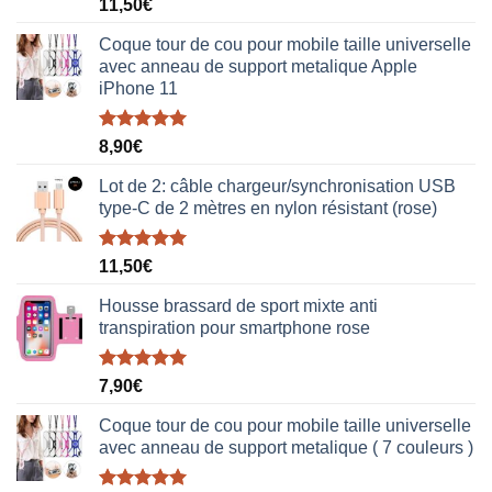
Note
5.00
11,50
€
sur 5
Coque tour de cou pour mobile taille universelle
avec anneau de support metalique Apple
iPhone 11
Note
5.00
8,90
€
sur 5
Lot de 2: câble chargeur/synchronisation USB
type-C de 2 mètres en nylon résistant (rose)
Note
5.00
11,50
€
sur 5
Housse brassard de sport mixte anti
transpiration pour smartphone rose
Note
5.00
7,90
€
sur 5
Coque tour de cou pour mobile taille universelle
avec anneau de support metalique ( 7 couleurs )