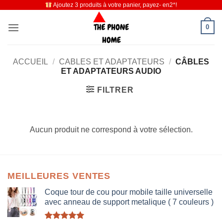
Ajoutez 3 produits à votre panier, payez- en2*!
Passer
au
0
contenu
ACCUEIL
/
CABLES ET ADAPTATEURS
/
CÂBLES
ET ADAPTATEURS AUDIO
FILTRER
Aucun produit ne correspond à votre sélection.
MEILLEURES VENTES
Coque tour de cou pour mobile taille universelle
avec anneau de support metalique ( 7 couleurs )