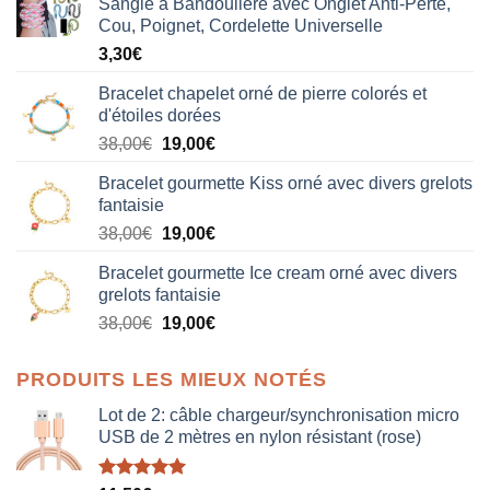
Sangle à Bandoulière avec Onglet Anti-Perte,
Cou, Poignet, Cordelette Universelle
3,30
€
Bracelet chapelet orné de pierre colorés et
d'étoiles dorées
Le
Le
38,00
€
19,00
€
prix
prix
Bracelet gourmette Kiss orné avec divers grelots
initial
actuel
fantaisie
était :
est :
Le
Le
38,00
€
19,00
€
38,00€.
19,00€.
prix
prix
Bracelet gourmette Ice cream orné avec divers
initial
actuel
grelots fantaisie
était :
est :
Le
Le
38,00
€
19,00
€
38,00€.
19,00€.
prix
prix
initial
actuel
PRODUITS LES MIEUX NOTÉS
était :
est :
38,00€.
19,00€.
Lot de 2: câble chargeur/synchronisation micro
USB de 2 mètres en nylon résistant (rose)