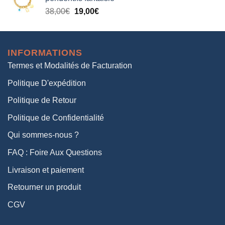
était :
est :
Le
Le
38,00
€
19,00
€
38,00€.
19,00€.
prix
prix
initial
actuel
était :
est :
INFORMATIONS
38,00€.
19,00€.
Termes et Modalités de Facturation
Politique D'expédition
Politique de Retour
Politique de Confidentialité
Qui sommes-nous ?
FAQ : Foire Aux Questions
Livraison et paiement
Retourner un produit
CGV