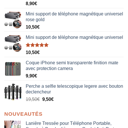
Note
5.00
8,90
€
sur 5
Mini support de téléphone magnétique universel
rose gold
10,50
€
Mini support de téléphone magnétique universel
Note
5.00
10,50
€
sur 5
Coque iPhone semi transparente finition mate
avec protection camera
9,90
€
Perche a selfie telescopique legere avec bouton
declencheur
19,50
€
9,50
€
NOUVEAUTÉS
Lanière Tressée pour Téléphone Portable,