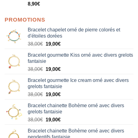
Note
5.00
8,90
€
sur 5
PROMOTIONS
Bracelet chapelet orné de pierre colorés et
d'étoiles dorées
Le
Le
38,00
€
19,00
€
prix
prix
Bracelet gourmette Kiss orné avec divers grelots
initial
actuel
fantaisie
était :
est :
Le
Le
38,00
€
19,00
€
38,00€.
19,00€.
prix
prix
Bracelet gourmette Ice cream orné avec divers
initial
actuel
grelots fantaisie
était :
est :
Le
Le
38,00
€
19,00
€
38,00€.
19,00€.
prix
prix
Bracelet chainette Bohème orné avec divers
initial
actuel
grelots fantaisie
était :
est :
Le
Le
38,00
€
19,00
€
38,00€.
19,00€.
prix
prix
Bracelet chainette Bohème orné avec divers
initial
actuel
pendentifs fantaisie